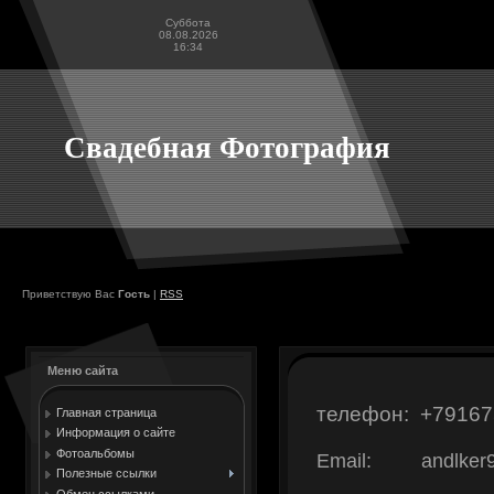
Суббота
08.08.2026
16:34
Свадебная Фотография
Приветствую Вас
Гость
|
RSS
Меню сайта
телефон: +79167
Главная страница
Информация о сайте
Фотоальбомы
Email: andlker9
Полезные ссылки
Обмен ссылками