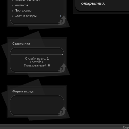
открытии.
контакты
Портфолио
Статьи обзоры
Статистика
Онлайн всего:
1
Гостей:
1
Пользователей:
0
Форма входа
Cop